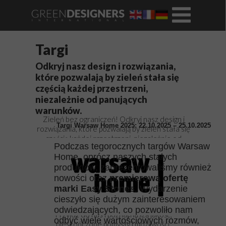
Targi
Odkryj nasz design i rozwiązania,
które pozwalają by zieleń stała się
częścią każdej przestrzeni,
niezależnie od panujących
warunków.
Zieleń bez ograniczeń! Odkryj nasz design i
Targi Warsaw Home 2025: 22.10.2025 – 25.10.2025
rozwiązania, które pozwalają by zieleń stała się
częścią każdej przestrzeni, niezależnie od
Podczas tegorocznych targów Warsaw
panujących warunków.
Home, oprócz naszych stałych
Sztuczna zieleń jak żywa: Marka Green
produktów, zaprezentowaliśmy również
Designers International prezentuje siebie i
nowości oraz
premierową ofertę
swoje produkty na wielu imprezach targowych i
marki Easy Stones
. Wydarzenie
wydarzeniach na całym świecie. Możecie nas
cieszyło się dużym zainteresowaniem
zobaczyć za równo w Polsce jak i za granicą.
odwiedzających, co pozwoliło nam
Przyjdź do nas i poznaj naszą jakość,
odbyć wiele wartościowych rozmów,
nieskończone pomysły i możliwości.