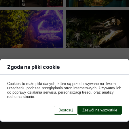
Zobacz jak prezentowaliśmy się
Zgoda na pliki cookie
podczas targów, zapraszamy na spacer
3D!
Cookies to małe pliki danych, które są przechowywane na Twoim
urządzeniu podczas przeglądania stron internetowych. Używamy ich
do poprawy działania serwisu, personalizacji treści, oraz analizy
ruchu na stronie.
Dostosuj
Zezwól na wszystkie