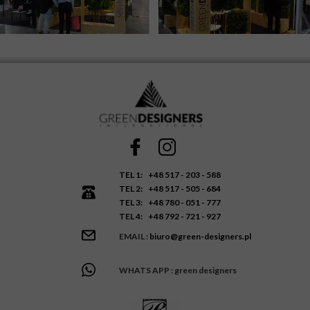
TEL 1:
+48 517 - 203 - 588
TEL 2:
+48 517 - 505 - 684
TEL 3:
+48 780 - 051 - 777
TEL 4:
+48 792 - 721 - 927
EMAIL :
biuro@green-designers.pl
WHATS APP : green designers