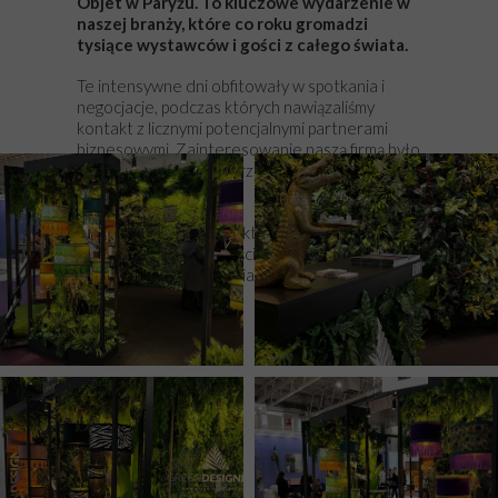
Objet w Paryżu. To kluczowe wydarzenie w
naszej branży, które co roku gromadzi
tysiące wystawców i gości z całego świata.
Te intensywne dni obfitowały w spotkania i
negocjacje, podczas których nawiązaliśmy
kontakt z licznymi potencjalnymi partnerami
biznesowymi. Zainteresowanie naszą firmą było
ogromne, co otwiera przed nami wiele nowych
możliwości współpracy.
Dziękujemy wszystkim, którzy odwiedzili nasze
stoisko. Z niecierpliwością oczekujemy na
wspólne przedsięwzięcia w 2024 roku!