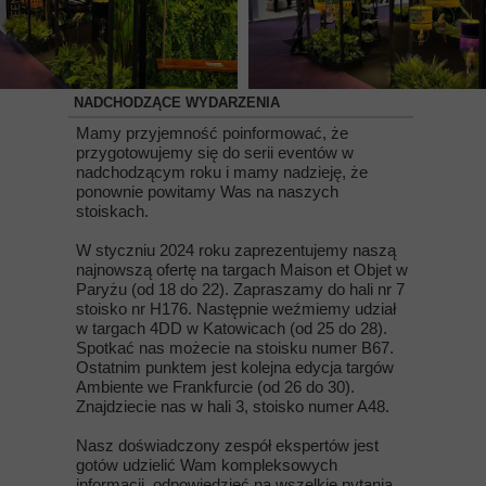
NADCHODZĄCE WYDARZENIA
Mamy przyjemność poinformować, że
przygotowujemy się do serii eventów w
nadchodzącym roku i mamy nadzieję, że
ponownie powitamy Was na naszych
stoiskach.
W styczniu 2024 roku zaprezentujemy naszą
najnowszą ofertę na targach Maison et Objet w
Paryżu (od 18 do 22). Zapraszamy do hali nr 7
stoisko nr H176. Następnie weźmiemy udział
w targach 4DD w Katowicach (od 25 do 28).
Spotkać nas możecie na stoisku numer B67.
Ostatnim punktem jest kolejna edycja targów
Ambiente we Frankfurcie (od 26 do 30).
Znajdziecie nas w hali 3, stoisko numer A48.
Nasz doświadczony zespół ekspertów jest
gotów udzielić Wam kompleksowych
informacji, odpowiedzieć na wszelkie pytania