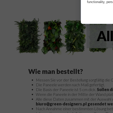
functionality, per
Wie man bestellt?
Messen Sie vor der Bestellung sorgfältig die G
Die Paneele werden nach Maß gefertigt.
Die Basis der Paneele ist 5 cm dick.
Sollen d
Wenn die Paneele in der Mitte der Wand pla
Alle diese Daten zusammen mit der Auswahl d
biuro@green-designers.pl gesendet w
Nach Annahme einer bestimmten Lösung bet