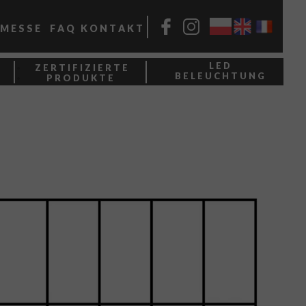
M E S S E
F A Q
K O N T A K T
L E D
Z E R T I F I Z I E R T E
B E L E U C H T U N G
P R O D U K T E