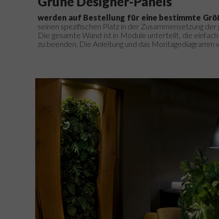
Grüne Designer-Panels
werden auf Bestellung für eine bestimmte Grö
seinen spezifischen Platz in der Zusammensetzung der
Die gesamte Wand ist in Module unterteilt, die einfach z
zu beenden.
Die Anleitung und das Montagediagramm w