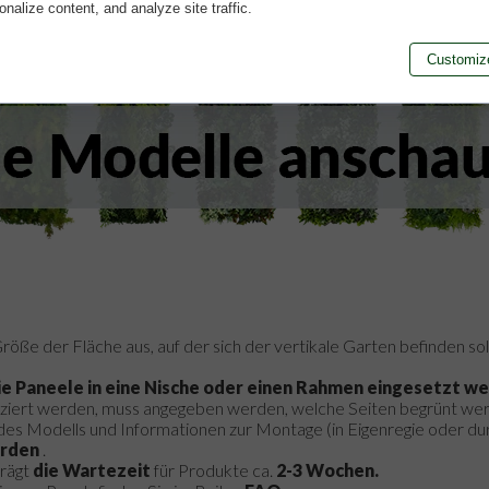
sonalize content, and analyze site traffic.
Customiz
röße der Fläche aus, auf der sich der vertikale Garten befinden soll
ie Paneele in eine Nische oder einen Rahmen eingesetzt we
tziert werden, muss angegeben werden, welche Seiten begrünt wer
es Modells und Informationen zur Montage (in Eigenregie oder durc
erden
.
rägt
die Wartezeit
für Produkte ca.
2-3 Wochen.