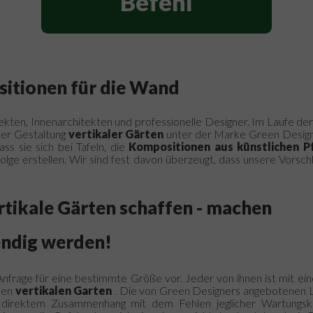
Befehl
sitionen
für die Wand
ekten, Innenarchitekten und professionelle Designer.
Im Laufe der
der Gestaltung
vertikaler Gärten
unter der Marke Green Designe
dass sie sich bei Tafeln, die
Kompositionen aus künstlichen P
olge erstellen.
Wir sind fest davon überzeugt, dass unsere Vorsc
rtikale Gärten
schaffen - machen
bendig werden!
Anfrage für eine bestimmte Größe vor.
Jeder von ihnen ist mit e
hen
vertikalen Garten
.
Die von Green Designers angebotenen Lö
 in direktem Zusammenhang mit dem Fehlen jeglicher Wartungs