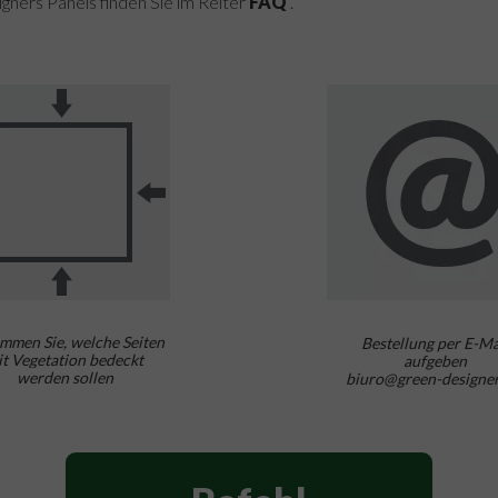
gners Panels finden Sie im Reiter
FAQ
.
immen Sie, welche Seiten
Bestellung per E-Ma
t Vegetation bedeckt
aufgeben
werden sollen
biuro@green-designer