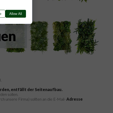
e
Allow All
.
rden, entfällt der Seitenaufbau.
den sollen.
h unsere Firma) sollten an die E-Mail-
Adresse