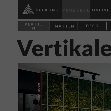
Ü
B E R U N S
P R O D U K T E
O N L I N E
P L A T T E
D E C O
M A T T E N
N
Vertikal