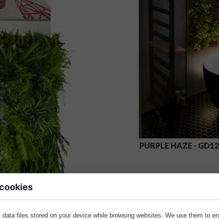
PURPLE HAZE - GD12
 cookies
 data files stored on your device while browsing websites. We use them to e