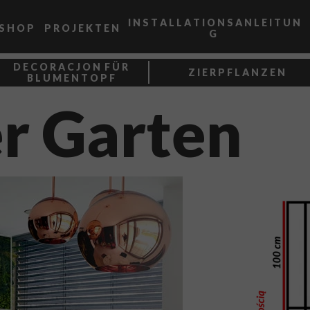
I N S T A L L A T I O N S A N L E I T U N
 S H O P
P R O J E K T E N
G
D E C O R A C J O N F Ü R
Z I E R P F L A N Z E N
B L U M E N T O P F
er Garten