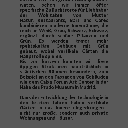
waten, sehen wir immer öfter
spezifische Zufluchtsorte für Liebhaber
der Wohltaten von Mutter
Natur.
Restaurants, Bars und Cafés
kombinieren moderne Innenräume, die
reich an Weiß, Grau, Schwarz, Schwarz,
ergänzt durch schöne Pflanzen und
Grün.
Es werden immer mehr
M E S S E
spektakuläre Gebäude mit Grün
gebaut, wobei vertikale Gärten die
Hauptrolle spielen.
Bis vor kurzem konnten wir diese
üppigen Strukturen hauptsächlich in
städtischen Räumen bewundern, zum
Beispiel an den Fassaden von Gebäuden
wie dem Caixa Forum Art Center in der
Nähe des Prado Museum in Madrid.
Dank der Entwicklung der Technologie in
den letzten Jahren haben vertikale
Gärten in das Innere eingedrungen -
nicht nur große, sondern auch private
Wohnungen und Häuser.