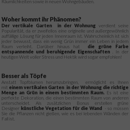
Räumlichkeiten sowie in neuen Wohngebäuden.
Woher kommt ihr Phänomen?
Der vertikale Garten
in der Wohnung
verdient seine
Popularität, da er zweifellos eine originelle und außergewöhnlich
auffällige Lösung für jeden Innenraum ist.
Wahrscheinlich ist sich
jeder bewusst, dass ein wenig Grün immer ein Leben in jedem
Raum verleiht.
Darüber hinaus hat
die grüne Farbe
entspannende und beruhigende Eigenschaften
.
In der
heutigen Welt voller Stress und Hektik wird sogar empfohlen!
Besser als Töpfe
Anstatt Topfblumen herumzubringen,
ermöglicht es Ihnen
mit
einem vertikalen Garten
in der Wohnung die richtige
Menge an Grün in einem bestimmten Raum.
Es ist eine
perfekte Dekoration, die einen bestimmten Raum von anderen
unterscheidet.
Als zusätzlichen Bonus erstellen grüne
Designer
künstliche Vegetation für die Wand
- so müssen
Sie die Pflanzen nicht gießen, wie es bei lebenden Wänden der
Fall ist.