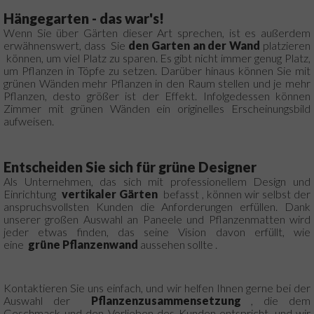
Hängegarten - das war's!
Wenn Sie über Gärten dieser Art sprechen, ist es außerdem
erwähnenswert, dass Sie
den Garten an der Wand
platzieren
können, um viel Platz zu sparen.
Es gibt nicht immer genug Platz,
um Pflanzen in Töpfe zu setzen.
Darüber hinaus können Sie mit
grünen Wänden mehr Pflanzen in den Raum stellen und je mehr
Pflanzen, desto größer ist der Effekt.
Infolgedessen können
Zimmer mit grünen Wänden ein originelles Erscheinungsbild
aufweisen.
Entscheiden Sie sich für grüne Designer
Als Unternehmen, das sich mit professionellem Design und
Einrichtung
vertikaler Gärten
befasst , können wir selbst der
anspruchsvollsten Kunden die Anforderungen erfüllen.
Dank
unserer großen Auswahl an Paneele und Pflanzenmatten wird
jeder etwas finden, das seine Vision davon erfüllt, wie
eine
grüne Pflanzenwand
aussehen sollte .
Kontaktieren Sie uns einfach, und wir helfen Ihnen gerne bei der
Auswahl der
Pflanzenzusammensetzung
, die dem
Geschmack und den Vorlieben des Kunden entspricht, und wir